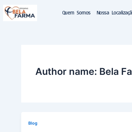
Ir
para
Quem Somos
Nossa Localizaç
o
conteúdo
Author name: Bela F
Blog